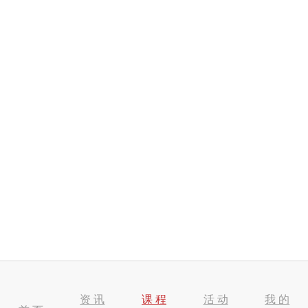
资 讯
课 程
活 动
我 的