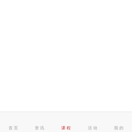
首 页
资 讯
课 程
活 动
我 的