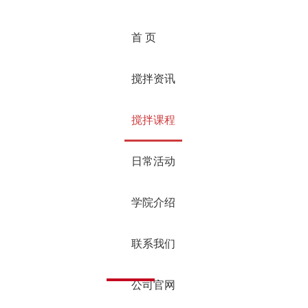
首 页
搅拌资讯
搅拌课程
日常活动
学院介绍
联系我们
公司官网
学习搅拌行业最专业课程