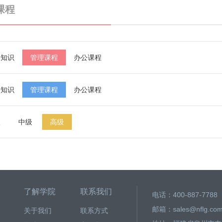
课程
个基础的学习需求，提供源源不断的创新理论、经验和价值
品知识
管理课程
办公课程
品知识
管理课程
办公课程
级
中级
高级
了解学院
联系我们
电话：400-887-7788
邮箱：sales@nflg.co
关于我们
联系方式