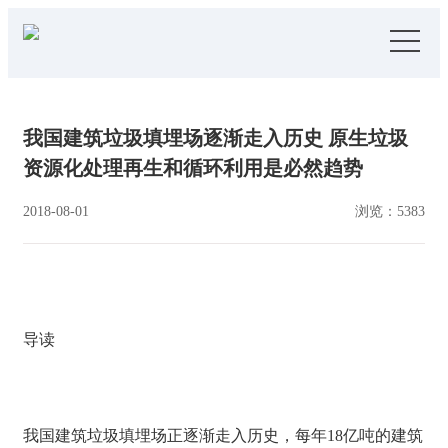
导
航
首 页
我国建筑垃圾填埋场逐渐走入历史 原生垃圾
搅拌资讯
资源化处理再生和循环利用是必然趋势
搅拌课程
2018-08-01
浏览：5383
日常活动
学院介绍
导读
联系我们
公司官网
我国建筑垃圾填埋场正逐渐走入历史，每年18亿吨的建筑