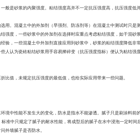
，一般是砂浆的内聚强度。粘结强度高并不一定抗压强度高，抗压强度低
的选用。混凝土中的外加剂（早强剂、防冻剂等）在混凝土中测试时只是
粘结强度，一些砂浆中的外加剂在选择时应重点考虑粘结强度，如干混砂
的经验，一些混凝土中外加剂直接应用到砂浆中，砂浆的粘结强度降低非
一些人认为瓷砖粘结砂浆用手容易撵碎变（抗压强度指标）便认为粘结强
压折比值，未规定抗压强度的最低值，也给实际应用带来一些问题。
水环境中性能不发生大的变化，防水是指水不能渗透。腻子只是刷涂料前
墙腻子》标准中只规定了腻子的耐水性能，将成型后的腻子在水中浸泡一定时
常问外墙腻子是否防水。