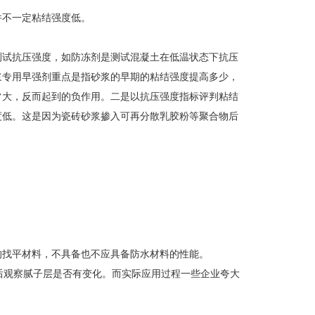
并不一定粘结强度低。
测试抗压强度，如防冻剂是测试混凝土在低温状态下抗压
浆专用早强剂重点是指砂浆的早期的粘结强度提高多少，
常大，反而起到的负作用。二是以抗压强度指标评判粘结
度低。这是因为瓷砖砂浆掺入可再分散乳胶粉等聚合物后
的找平材料，不具备也不应具备防水材料的性能。
间后观察腻子层是否有变化。而实际应用过程一些企业夸大