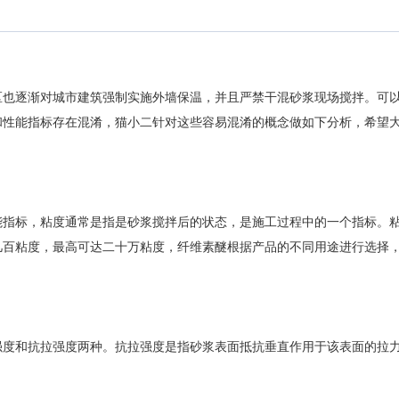
区也逐渐对城市建筑强制实施外墙保温，并且严禁干混砂浆现场搅拌。可
和性能指标存在混淆，猫小二针对这些容易混淆的概念做如下分析，希望
能指标，粘度通常是指是砂浆搅拌后的状态，是施工过程中的一个指标。
几百粘度，最高可达二十万粘度，纤维素醚根据产品的不同用途进行选择
强度和抗拉强度两种。抗拉强度是指砂浆表面抵抗垂直作用于该表面的拉