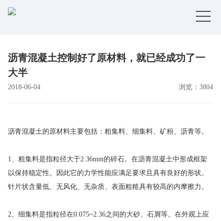
导
航
首 页
沥青混凝土控制好了原材料，就已经成功了一
搅拌资讯
大半
2018-06-04
浏览：3804
搅拌课程
日常活动
沥青混凝土的原材料主要包括：粗集料、细集料、矿粉、沥青等。
学院介绍
1、粗集料是指粒径大于2.36mm的碎石。在沥青混凝土中形成框架
联系我们
以保持稳定性。因此它的力学性能应满足要求且具有良好的形状。
针片状含量低、无风化、无杂质、表面粗糙具有较高的内摩擦力。
公司官网
2、细集料是指粒径在0.075~2.36之间的大砂、石屑等。在外观上应