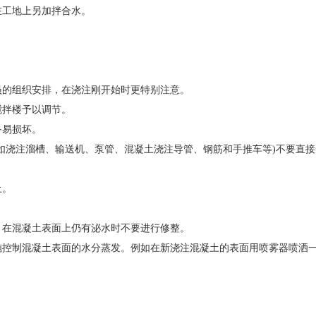
在工地上另加拌合水。
员的组织安排，在浇注刚开始时更特别注意。
搅拌楼予以调节。
备易损坏。
如浇注溜槽、输送机、泵管、混凝土浇注导管、钢筋和手推车等)不要直
土。
，在混凝土表面上仍有泌水时不要进行修整。
施控制混凝土表面的水分蒸发。例如在新浇注混凝土的表面用喷雾器喷洒