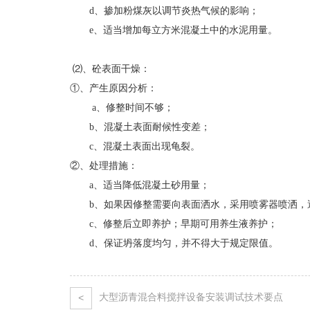
d、掺加粉煤灰以调节炎热气候的影响；
e、适当增加每立方米混凝土中的水泥用量。
⑵、砼表面干燥：
①、产生原因分析：
a、修整时间不够；
b、混凝土表面耐候性变差；
c、混凝土表面出现龟裂。
②、处理措施：
a、适当降低混凝土砂用量；
b、如果因修整需要向表面洒水，采用喷雾器喷洒，
c、修整后立即养护；早期可用养生液养护；
d、保证坍落度均匀，并不得大于规定限值。
大型沥青混合料搅拌设备安装调试技术要点
<