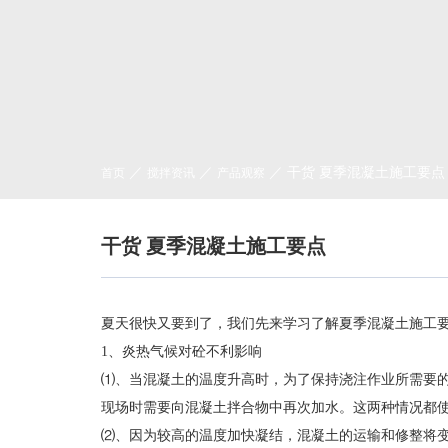
／
／
／ 干货 夏季混凝土施工要点
首页
搅拌资讯
产品观察
干货 夏季混凝土施工要点
夏天很快又要到了，我们先来学习了解夏季混凝土施工
1、炎热气候对砼不利影响
⑴、当混凝土的温度升高时，为了保持浇注作业所需要
现场时需要向混凝土拌合物中再次加水。这两种情况都
⑵、因为较高的温度加快凝结，混凝土的运输和修整将