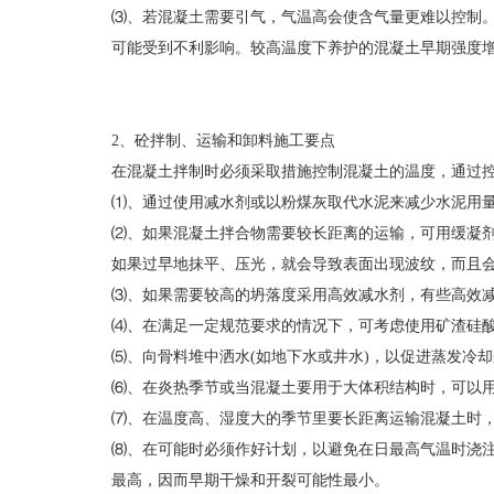
⑶、若混凝土需要引气，气温高会使含气量更难以控制
可能受到不利影响。较高温度下养护的混凝土早期强度增
2、砼拌制、运输和卸料施工要点
在混凝土拌制时必须采取措施控制混凝土的温度，通过
⑴、通过使用减水剂或以粉煤灰取代水泥来减少水泥用
⑵、如果混凝土拌合物需要较长距离的运输，可用缓凝
如果过早地抹平、压光，就会导致表面出现波纹，而且
⑶、如果需要较高的坍落度采用高效减水剂，有些高效减
⑷、在满足一定规范要求的情况下，可考虑使用矿渣硅
⑸、向骨料堆中洒水(如地下水或井水)，以促进蒸发冷
⑹、在炎热季节或当混凝土要用于大体积结构时，可以
⑺、在温度高、湿度大的季节里要长距离运输混凝土时
⑻、在可能时必须作好计划，以避免在日最高气温时浇
最高，因而早期干燥和开裂可能性最小。