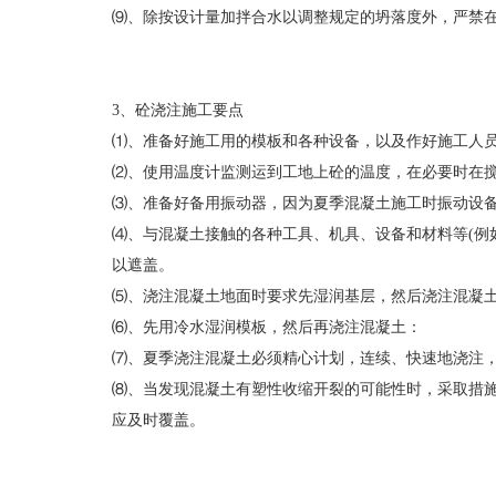
⑼、除按设计量加拌合水以调整规定的坍落度外，严禁
3、砼浇注施工要点
⑴、准备好施工用的模板和各种设备，以及作好施工人
⑵、使用温度计监测运到工地上砼的温度，在必要时在
⑶、准备好备用振动器，因为夏季混凝土施工时振动设
⑷、与混凝土接触的各种工具、机具、设备和材料等(例
以遮盖。
⑸、浇注混凝土地面时要求先湿润基层，然后浇注混凝
⑹、先用冷水湿润模板，然后再浇注混凝土：
⑺、夏季浇注混凝土必须精心计划，连续、快速地浇注
⑻、当发现混凝土有塑性收缩开裂的可能性时，采取措
应及时覆盖。