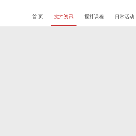
首 页
搅拌资讯
搅拌课程
日常活动