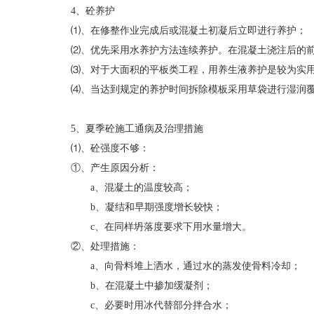
4、砼养护
⑴、在修整作业完成后或混凝土初凝后立即进行养护；
⑵、优先采用水养护方法连续养护。在混凝土浇注后的
⑶、对于大面积的平板类工程，用养生液养护是较为实
⑷、当达到规定的养护时间拆除模板采用草袋进行湿润
5、夏季砼施工通病及治理措施
⑴、砼强度不够：
①、产生原因分析：
a、混凝土的温度较高；
b、凝结和早期强度增长较快；
c、在同样坍落度要求下用水量增大。
②、处理措施：
a、向骨料堆上洒水，通过水的蒸发使骨料冷却；
b、在混凝土中掺加缓凝剂；
c、必要时用冰代替部分拌合水；