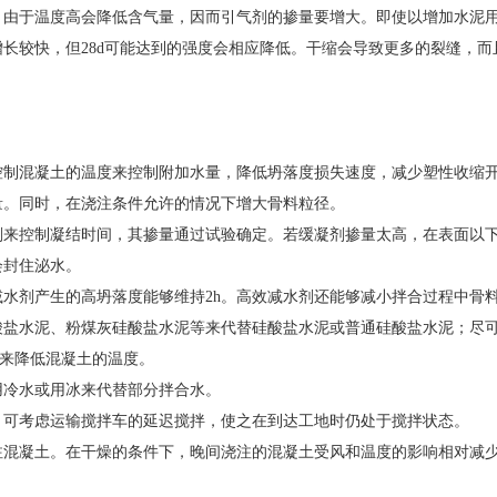
。由于温度高会降低含气量，因而引气剂的掺量要增大。即使以增加水泥
长较快，但28d可能达到的强度会相应降低。干缩会导致更多的裂缝，
控制混凝土的温度来控制附加水量，降低坍落度损失速度，减少塑性收缩
量。同时，在浇注条件允许的情况下增大骨料粒径。
剂来控制凝结时间，其掺量通过试验确定。若缓凝剂掺量太高，在表面以
会封住泌水。
水剂产生的高坍落度能够维持2h。高效减水剂还能够减小拌合过程中骨
酸盐水泥、粉煤灰硅酸盐水泥等来代替硅酸盐水泥或普通硅酸盐水泥；尽
却来降低混凝土的温度。
用冷水或用冰来代替部分拌合水。
，可考虑运输搅拌车的延迟搅拌，使之在到达工地时仍处于搅拌状态。
注混凝土。在干燥的条件下，晚间浇注的混凝土受风和温度的影响相对减