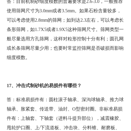
答：目前机制砂细度模数的普遍要求是2.6-3.0，一般推荐
使用筛网尺寸为3.0mm或者3.5mm。如果石粉含量较多，
可以考虑使用2.8mm的筛网；如到达2.3左右，可以考虑长
条形筛网，如1.7X5或者1.9X5这种筛网尺寸。筛网类型一
般尽量选用方孔筛网，这样对粒形控制十分有利；圆孔网
或长条筛网尽量少用；也要时常监控筛网是否破损而影响
细度模数。
17、冲击式制砂机的易损件有哪些？
答：标准易损件有：圆柱滚子轴承、深沟球轴承、推力球
轴承、胀紧套、传送带、油封、O型密封圈。非标准易损
件有：上轴套、下轴套（进料斗提升部位），减震橡胶、
甩轮护口圈、上∕下流道板、冲击块、分料锥、耐磨板、