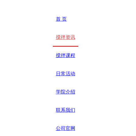
首 页
搅拌资讯
搅拌课程
日常活动
学院介绍
联系我们
公司官网
／
／
／ 速看丨与河砂、海
首页
搅拌资讯
产品观察