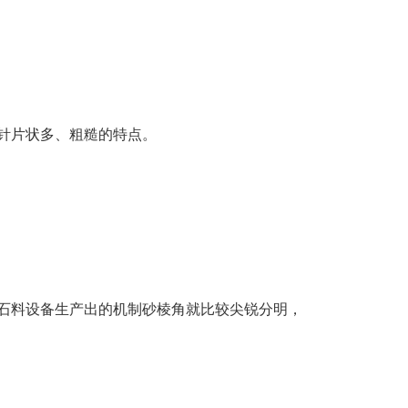
针片状多、粗糙的特点。
石料设备生产出的机制砂棱角就比较尖锐分明，