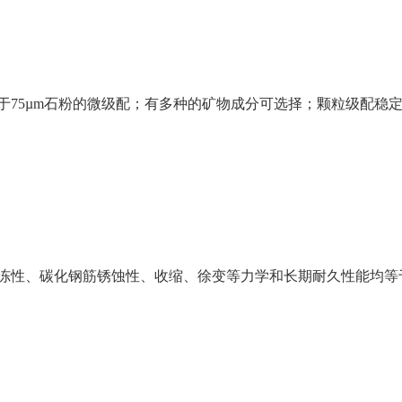
于75µm石粉的微级配；有多种的矿物成分可选择；颗粒级配稳
冻性、碳化钢筋锈蚀性、收缩、徐变等力学和长期耐久性能均等